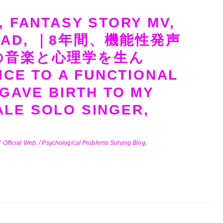
, FANTASY STORY MV,
ALLAD, ｜8年間、機能性発声
の音楽と心理学を生ん
ICE TO A FUNCTIONAL
 GAVE BIRTH TO MY
LE SOLO SINGER,
Official Web. / Psychological Problems Solving Blog.