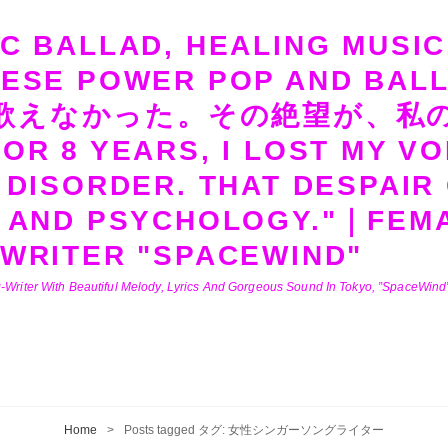
C BALLAD, HEALING MUSIC
NESE POWER POP AND B
歌えなかった。その絶望が、私
OR 8 YEARS, I LOST MY VO
 DISORDER. THAT DESPAIR
 AND PSYCHOLOGY."｜FEMA
WRITER "SPACEWIND"
-Writer With Beautiful Melody, Lyrics And Gorgeous Sound In Tokyo, ”SpaceWind” 
Home
>
Posts tagged
タグ:
女性シンガーソングライター