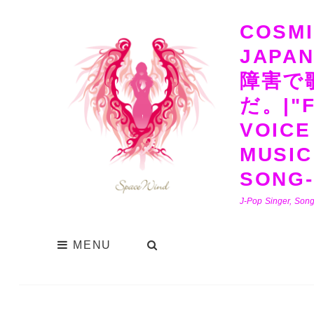
COSMI
JAPA
障害で
だ。|"F
VOICE
MUSIC
SONG-
J-Pop Singer, Song
MENU
SEARCH