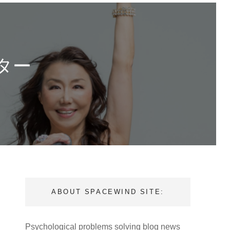
ター
ABOUT SPACEWIND SITE:
Psychological problems solving blog news