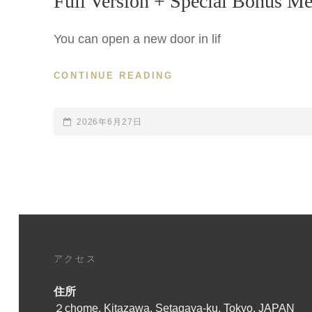
Full Version + Special Bonus Me
You can open a new door in lif
CONTINUE READING
【今
夜、
2026.JUNE.27TH-
19:00
POSTED-
2026年6月27日
JAPAN
ON
TIME】
【『魂
の
紋
章』
MV
本
アクセス
編
＋
ス
住所
ペ
２chome, Kitazawa, Setagaya-ku, Tokyo, JAPAN