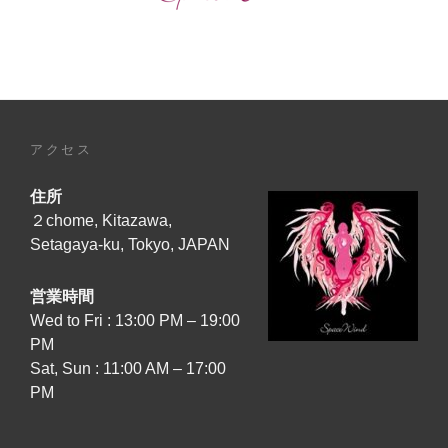
ー
ジ
動
画】
公
開！
アクセス
[TONIGHT,
JUNE
住所
27TH,
2026
２chome, Kitazawa,
–
Setagaya-ku, Tokyo, JAPAN
19:00
JAPAN
営業時間
TIME]
Wed to Fri : 13:00 PM – 19:00
『SOUL’S
PM
EMBLEM』
Sat, Sun : 11:00 AM – 17:00
MV
PM
FULL
VERSION
+