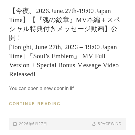
LINKS
【今夜、2026.June.27th-19:00 Japan
Time】【『魂の紋章』MV本編＋スペ
シャル特典付きメッセージ動画】公
開！
[Tonight, June 27th, 2026 – 19:00 Japan
Time] 『Soul’s Emblem』 MV Full
Version + Special Bonus Message Video
Released!
You can open a new door in lif
CONTINUE READING
【今
夜、
2026.JUNE.27TH-
19:00
POSTED-
2026年6月27日
BY
BYLINE
SPACEWIND
JAPAN
ON
LINE