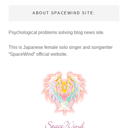
TIME】
【『魂
ABOUT SPACEWIND SITE:
の
紋
章』
Psychological problems solving blog news site.
MV
本
編
This is Japanese female solo singer and songwriter
＋
“SpaceWind” official website.
ス
ペ
シ
ャ
ル
特
典
付
き
メ
ッ
セ