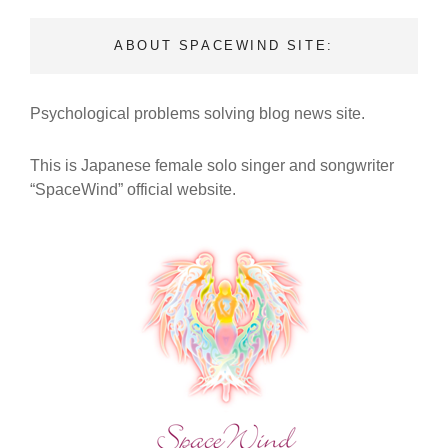
TIME】
【『魂
ABOUT SPACEWIND SITE:
の
紋
章』
Psychological problems solving blog news site.
MV
本
編
This is Japanese female solo singer and songwriter
＋
“SpaceWind” official website.
ス
ペ
シ
ャ
ル
特
典
付
き
メ
ッ
セ