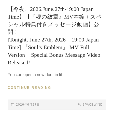
LINKS
【今夜、2026.June.27th-19:00 Japan
Time】【『魂の紋章』MV本編＋スペ
シャル特典付きメッセージ動画】公
開！
[Tonight, June 27th, 2026 – 19:00 Japan
Time] 『Soul’s Emblem』 MV Full
Version + Special Bonus Message Video
Released!
You can open a new door in lif
CONTINUE READING
【今
夜、
2026.JUNE.27TH-
19:00
POSTED-
2026年6月27日
BY
BYLINE
SPACEWIND
JAPAN
ON
LINE