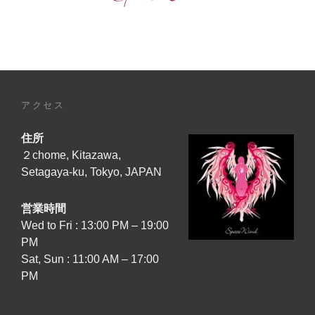
ー
ジ
動
画】
公
開！
アクセス
[TONIGHT,
JUNE
住所
27TH,
2026
２chome, Kitazawa,
–
Setagaya-ku, Tokyo, JAPAN
19:00
JAPAN
営業時間
TIME]
Wed to Fri : 13:00 PM – 19:00
『SOUL’S
PM
EMBLEM』
Sat, Sun : 11:00 AM – 17:00
MV
PM
FULL
VERSION
+