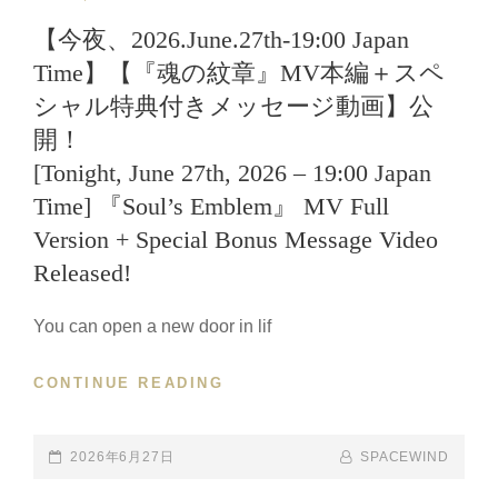
LINKS
【今夜、2026.June.27th-19:00 Japan
Time】【『魂の紋章』MV本編＋スペ
シャル特典付きメッセージ動画】公
開！
[Tonight, June 27th, 2026 – 19:00 Japan
Time] 『Soul’s Emblem』 MV Full
Version + Special Bonus Message Video
Released!
You can open a new door in lif
CONTINUE READING
【今
夜、
2026.JUNE.27TH-
19:00
POSTED-
2026年6月27日
BY
BYLINE
SPACEWIND
JAPAN
ON
LINE