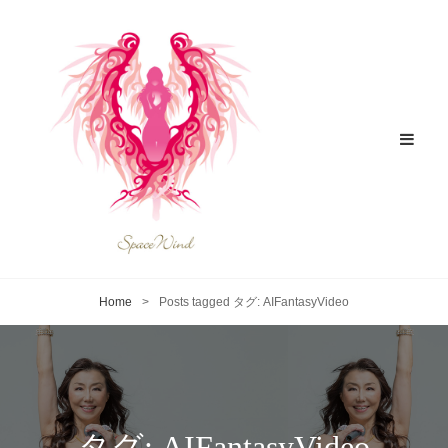
Home
>
Posts tagged
タグ:
AIFantasyVideo
タグ:
AIFantasyVideo