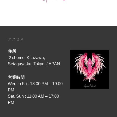
ー
ジ
動
画】
公
開！
アクセス
[TONIGHT,
JUNE
住所
27TH,
2026
２chome, Kitazawa,
–
Setagaya-ku, Tokyo, JAPAN
19:00
JAPAN
営業時間
TIME]
Wed to Fri : 13:00 PM – 19:00
『SOUL’S
PM
EMBLEM』
Sat, Sun : 11:00 AM – 17:00
MV
PM
FULL
VERSION
+