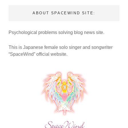
TIME】
【『魂
ABOUT SPACEWIND SITE:
の
紋
章』
Psychological problems solving blog news site.
MV
本
編
This is Japanese female solo singer and songwriter
＋
“SpaceWind” official website.
ス
ペ
シ
ャ
ル
特
典
付
き
メ
ッ
セ