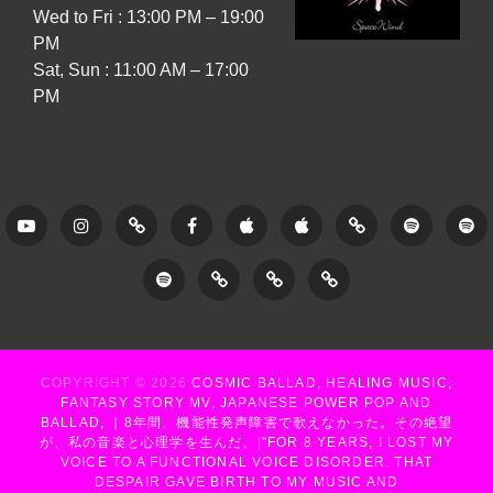
＝
Wed to Fri : 13:00 PM – 19:00
OCTOBER
PM
30,
Sat, Sun : 11:00 AM – 17:00
2025,
PM
JAPAN
TIME,
RELEASED
AT
7:00
PM
Youtube
Instagram
Tune
Facebook
Apple
Apple
Amazon
Spotify
Sp
Core
Music
Music
–
–
Spotify
Soundcloud
Gridge
Lit.Link
–
–
Now
Yu
–
Now
Yuhki
and
N
Moonlit
COPYRIGHT © 2026
COSMIC BALLAD, HEALING MUSIC,
and
No
Forever
Ta
FANTASY STORY MV, JAPANESE POWER POP AND
Romance
BALLAD, ｜8年間、機能性発声障害で歌えなかった。その絶望
Forever
Tategami
(
が、私の音楽と心理学を生んだ。|"FOR 8 YEARS, I LOST MY
/
VOICE TO A FUNCTIONAL VOICE DISORDER. THAT
2009
(
T
DESPAIR GAVE BIRTH TO MY MUSIC AND
ALIVE