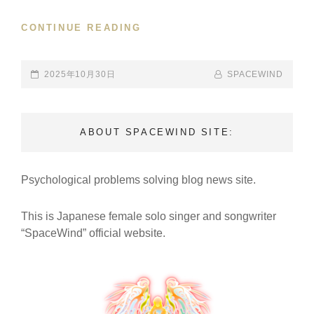
命
CONTINUE READING
愛
【ハ
―
ロ
宿
ウ
POSTED-
2025年10月30日
BY
BYLINE
SPACEWIND
魂
ィ
ON
LINE
石
ー
の
ン
物
ABOUT SPACEWIND SITE:
の
語
特
MV
別
｜
Psychological problems solving blog news site.
プ
月
レ
が
ゼ
ロ
This is Japanese female solo singer and songwriter
ン
マ
“SpaceWind” official website.
ト
ン
を
MV
照
//
ら
HALLOWEEN
す