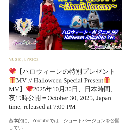
ジ
ー
／
本
人
歌
唱】
AI
PERIOD
CAT
MUSIC, LYRICS
DRAMA
FANTASY
LINKS
【ハロウィーンの特別プレゼント
×
MV // Halloween Special Present
REAL
VOCAL
MV】
2025年10月30日、日本時間、
｜
夜19時公開＝October 30, 2025, Japan
輪
廻
time, released at 7:00 PM
転
生
基本的に、Youtubeでは、ショートバージョンを公開
の
してい
運