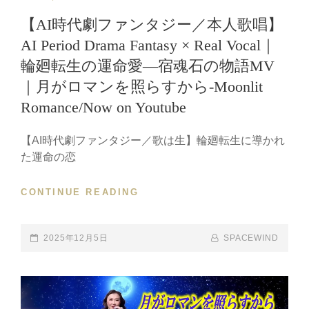
LINKS
【AI時代劇ファンタジー／本人歌唱】
AI Period Drama Fantasy × Real Vocal｜
輪廻転生の運命愛―宿魂石の物語MV
｜月がロマンを照らすから-Moonlit
Romance/Now on Youtube
【AI時代劇ファンタジー／歌は生】輪廻転生に導かれ
た運命の恋
CONTINUE READING
【AI
時
代
劇
POSTED-
2025年12月5日
BY
BYLINE
SPACEWIND
フ
ON
LINE
ァ
ン
タ