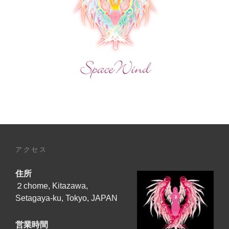
SPECIAL
か
PRESENT
ら-
MOONLIT
MV】
ROMANCE/NOW
ON
2025
YOUTUBE
年
10
月
30
日、
日
本
アクセス
時
間、
住所
夜
19
２chome, Kitazawa,
時
Setagaya-ku, Tokyo, JAPAN
公
開
営業時間