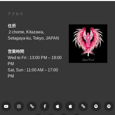
アクセス
住所
２chome, Kitazawa,
Setagaya-ku, Tokyo, JAPAN
営業時間
Wed to Fri : 13:00 PM – 19:00
PM
Sat, Sun : 11:00 AM – 17:00
PM
Youtube
Instagram
Tune
Facebook
Apple
Apple
Amazon
Spotify
Sp