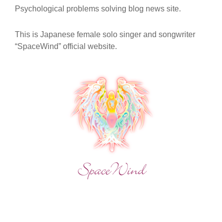
Psychological problems solving blog news site.
メ
ド
レ
This is Japanese female solo singer and songwriter
ー】
“SpaceWind” official website.
JPOP-
SPACEWIND-
FROM
AL
CD
“EPIGENETICS”
[10M38S-
10
分
38
秒]
ON
YOUTUBE.