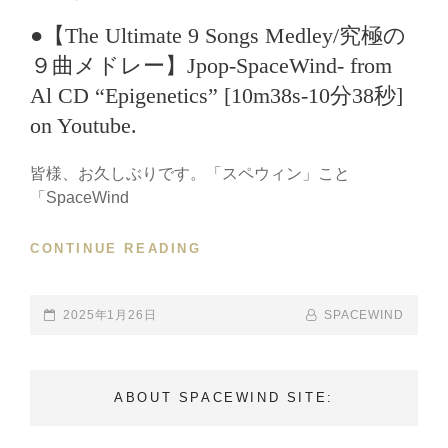
LINKS
●【The Ultimate 9 Songs Medley/究極の
９曲メドレー】Jpop-SpaceWind- from
Al CD “Epigenetics” [10m38s-10分38秒]
on Youtube.
皆様、お久しぶりです。「スペウィン」こと
「SpaceWind
CONTINUE READING
●【THE
ULTIMATE
9
SONGS
POSTED-
2025年1月26日
BY
BYLINE
SPACEWIND
MEDLEY/
ON
LINE
究
極
ABOUT SPACEWIND SITE:
の
９
曲