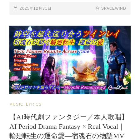
STORY
SPACE
MUSIC
POSTED-
2025年12月31日
BY
BYLINE
SPACEWIND
FANTASY
VIDEO
ON
LINE
MUSIC
WAS
FILM
RELEASED./
BY
【勇
SPACEWIND
気
の
た
て
が
み
｜
THE
MANE
CAT
MUSIC, LYRICS
OF
COURAGE】
LINKS
【AI時代劇ファンタジー／本人歌唱】
喪
AI Period Drama Fantasy × Real Vocal｜
失
か
輪廻転生の運命愛―宿魂石の物語MV
ら