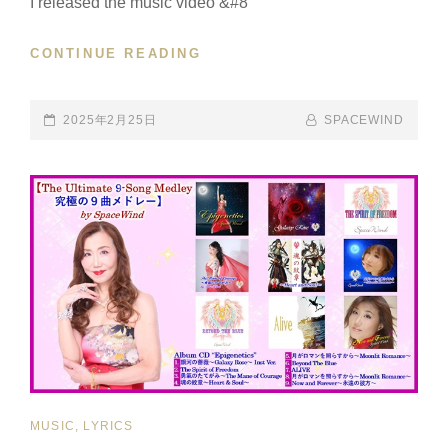
I released the music video &#8
2025
YOUTUBE
年
10
CONTINUE READING
14
月
年
30
前
日、
に
POSTED-
2025年2月25日
BY
BYLINE
SPACEWIND
日
レ
ON
LINE
本
コ
時
ー
間、
デ
夜
ィ
19
ン
時
グ
公
し、
開
撮
＝
影
OCTOBER
製
30,
作
2025,
し
CAT
MUSIC, LYRICS
JAPAN
た