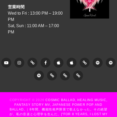
営業時間
Wed to Fri : 13:00 PM – 19:00
PM
Sat, Sun : 11:00 AM – 17:00
PM
Youtube
Instagram
Tune
Facebook
Apple
Apple
Amazon
Spotify
Sp
Core
Music
Music
–
–
Spotify
Soundcloud
Gridge
Lit.Link
–
–
Now
Yu
–
Now
Yuhki
and
N
Moonlit
COPYRIGHT © 2026
COSMIC BALLAD, HEALING MUSIC,
and
No
Forever
Ta
FANTASY STORY MV, JAPANESE POWER POP AND
Romance
BALLAD, ｜8年間、機能性発声障害で歌えなかった。その絶望
Forever
Tategami
(
が、私の音楽と心理学を生んだ。|"FOR 8 YEARS, I LOST MY
/