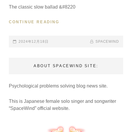
The classic slow ballad &#8220
CONTINUE READING
ス
ロ
ー
バ
POSTED-
2024年12月18日
BY
BYLINE
SPACEWIND
ラ
ON
LINE
ー
ド
ABOUT SPACEWIND SITE:
の
名
曲
Psychological problems solving blog news site.
『勇
気
の
This is Japanese female solo singer and songwriter
た
“SpaceWind” official website.
て
が
み