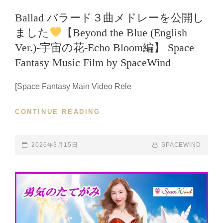
LINKS
Ballad バラード３曲メドレーを公開し
ました
【Beyond the Blue (English
Ver.)-宇宙の花-Echo Bloom編】 Space
Fantasy Music Film by SpaceWind
[Space Fantasy Main Video Rele
CONTINUE READING
BALLAD
バ
ラ
ー
POSTED-
2026年3月15日
BY
BYLINE
SPACEWIND
ド
ON
LINE
３
曲
メ
ド
レ
ー