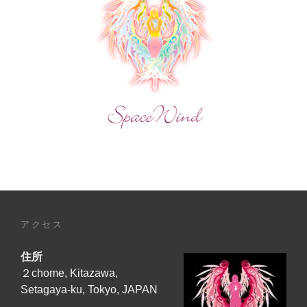
～
THE
MANE
OF
COURAGE
～』
が、
メ
ロ
ー
サ
ウ
ン
ド
で
アクセス
蘇
り
住所
ま
し
２chome, Kitazawa,
た！
Setagaya-ku, Tokyo, JAPAN