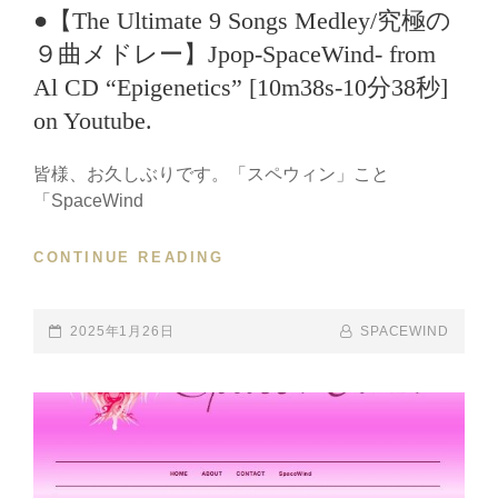
TIME,
ミ
LINKS
●【The Ultimate 9 Songs Medley/究極の
RELEASED
ュ
９曲メドレー】Jpop-SpaceWind- from
AT
ー
7:00
ジ
Al CD “Epigenetics” [10m38s-10分38秒]
PM
ッ
on Youtube.
ク
ビ
デ
皆様、お久しぶりです。「スペウィン」こと
オ
「SpaceWind
『THE
SPIRIT
CONTINUE READING
●【THE
OF
ULTIMATE
FREEDOM』
9
を
SONGS
POSTED-
2025年1月26日
BY
BYLINE
SPACEWIND
YOUTUBE
MEDLEY/
ON
LINE
に
究
公
極
開
の
し
９
ま
曲
し