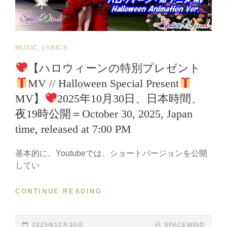
歌
唱】
AI
PERIOD
CAT
MUSIC, LYRICS
DRAMA
FANTASY
LINKS
【ハロウィーンの特別プレゼント
×
MV // Halloween Special Present
REAL
VOCAL
MV】
2025年10月30日、日本時間、
｜
夜19時公開＝October 30, 2025, Japan
輪
廻
time, released at 7:00 PM
転
生
基本的に、Youtubeでは、ショートバージョンを公開
の
してい
運
命
CONTINUE READING
愛
【ハ
―
ロ
宿
ウ
POSTED-
2025年10月30日
BY
BYLINE
SPACEWIND
魂