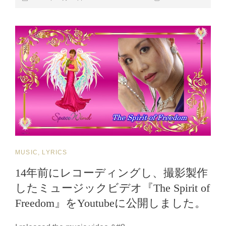
ィ
ON
LINE
石
ー
の
ン
物
の
語
特
MV
別
｜
プ
月
レ
が
ゼ
ロ
ン
マ
ト
ン
を
MV
照
CAT
MUSIC, LYRICS
//
ら
HALLOWEEN
LINKS
す
14年前にレコーディングし、撮影製作
SPECIAL
か
したミュージックビデオ『The Spirit of
PRESENT
ら-
MOONLIT
Freedom』をYoutubeに公開しました。
MV】
ROMANCE/NOW
ON