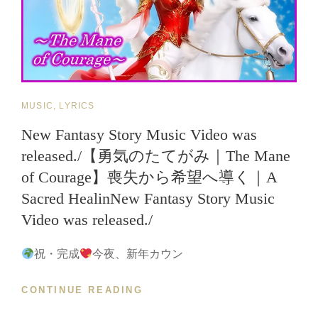
を
公
開
し
ま
し
CAT
MUSIC, LYRICS
た
LINKS
New Fantasy Story Music Video was
【BEYOND
released./【勇気のたてがみ｜The Mane
THE
BLUE
of Courage】喪失から希望へ導く｜A
(ENGLISH
Sacred HealinNew Fantasy Story Music
VER.)-
宇
Video was released./
宙
の
祝・完成
今夜、新年カウン
花-
ECHO
CONTINUE READING
NEW
BLOOM
FANTASY
編】