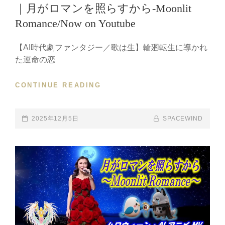
｜月がロマンを照らすから-Moonlit
希
望
Romance/Now on Youtube
へ
導
【AI時代劇ファンタジー／歌は生】輪廻転生に導かれ
く
た運命の恋
｜
A
CONTINUE READING
【AI
SACRED
時
HEALINNEW
代
FANTASY
劇
POSTED-
2025年12月5日
BY
BYLINE
SPACEWIND
STORY
フ
ON
LINE
MUSIC
ァ
VIDEO
ン
WAS
タ
RELEASED./
ジ
ー
／
本
人