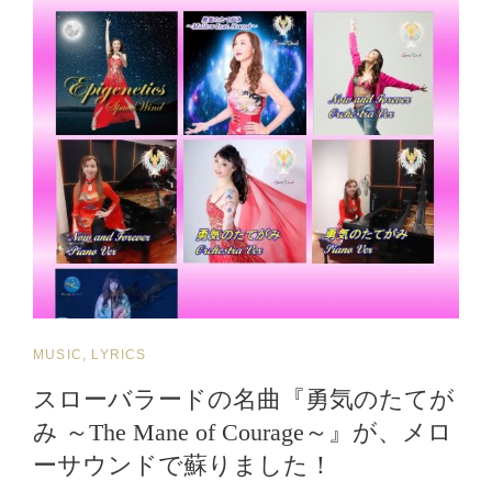
メ
た。
ド
レ
ー】
JPOP-
SPACEWIND-
FROM
AL
CD
“EPIGENETICS”
[10M38S-
10
分
38
秒]
CAT
MUSIC, LYRICS
ON
LINKS
YOUTUBE.
スローバラードの名曲『勇気のたてが
み ～The Mane of Courage～』が、メロ
ーサウンドで蘇りました！