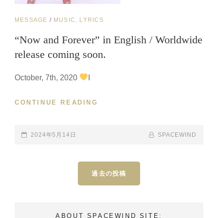
CAT
MESSAGE
/
MUSIC, LYRICS
LINKS
“Now and Forever” in English / Worldwide
release coming soon.
October, 7th, 2020
I
CONTINUE READING
“NOW
AND
FOREVER”
IN
POSTED-
2024年5月14日
BY
BYLINE
SPACEWIND
ENGLISH
ON
LINE
/
投
WORLDWIDE
過去の投稿
稿
RELEASE
ナ
COMING
SOON.
ビ
ゲ
ABOUT SPACEWIND SITE: