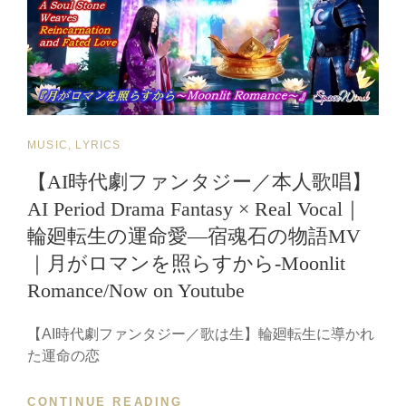
た
て
が
み
｜
THE
MANE
CAT
MUSIC, LYRICS
OF
COURAGE】
LINKS
【AI時代劇ファンタジー／本人歌唱】
喪
AI Period Drama Fantasy × Real Vocal｜
失
か
輪廻転生の運命愛―宿魂石の物語MV
ら
｜月がロマンを照らすから-Moonlit
希
望
Romance/Now on Youtube
へ
導
【AI時代劇ファンタジー／歌は生】輪廻転生に導かれ
く
た運命の恋
｜
A
CONTINUE READING
【AI
SACRED