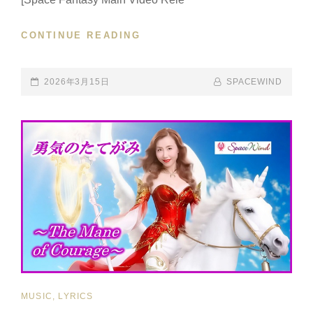
ー
ジ
CONTINUE READING
BALLAD
動
バ
画】
ラ
公
ー
POSTED-
2026年3月15日
BY
BYLINE
SPACEWIND
開！
ド
ON
LINE
[TONIGHT,
３
JUNE
曲
27TH,
メ
2026
ド
–
レ
19:00
ー
JAPAN
を
TIME]
公
『SOUL’S
開
EMBLEM』
し
MV
ま
FULL
し
VERSION
CAT
MUSIC, LYRICS
た
+
LINKS