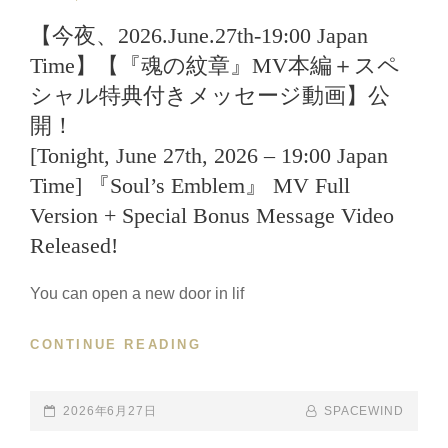
LINKS
【今夜、2026.June.27th-19:00 Japan
Time】【『魂の紋章』MV本編＋スペ
シャル特典付きメッセージ動画】公
開！
[Tonight, June 27th, 2026 – 19:00 Japan
Time] 『Soul’s Emblem』 MV Full
Version + Special Bonus Message Video
Released!
You can open a new door in lif
CONTINUE READING
【今
夜、
2026.JUNE.27TH-
19:00
POSTED-
2026年6月27日
BY
BYLINE
SPACEWIND
JAPAN
ON
LINE