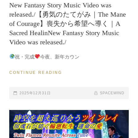
New Fantasy Story Music Video was
SPECIAL
【BEYOND
BONUS
released./【勇気のたてがみ｜The Mane
THE
MESSAGE
BLUE
of Courage】喪失から希望へ導く｜A
VIDEO
(ENGLISH
RELEASED!
Sacred HealinNew Fantasy Story Music
VER.)-
宇
Video was released./
宙
の
祝・完成
今夜、新年カウン
花-
ECHO
CONTINUE READING
NEW
BLOOM
FANTASY
編】
STORY
SPACE
MUSIC
POSTED-
2025年12月31日
BY
BYLINE
SPACEWIND
FANTASY
VIDEO
ON
LINE
MUSIC
WAS
FILM
RELEASED./
BY
【勇
SPACEWIND
気
の