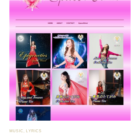
時
ー
間、
デ
夜
ィ
19
ン
時
グ
公
し、
開
撮
＝
影
OCTOBER
製
30,
作
2025,
し
JAPAN
た
TIME,
ミ
RELEASED
ュ
AT
ー
7:00
ジ
PM
ッ
ク
ビ
CAT
MUSIC, LYRICS
デ
LINKS