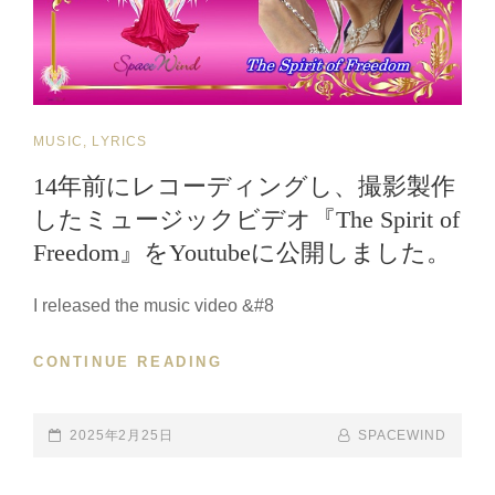
が
ゼ
ロ
ン
マ
ト
ン
を
MV
照
CAT
MUSIC, LYRICS
//
ら
HALLOWEEN
LINKS
す
14年前にレコーディングし、撮影製作
SPECIAL
か
したミュージックビデオ『The Spirit of
PRESENT
ら-
MOONLIT
Freedom』をYoutubeに公開しました。
MV】
ROMANCE/NOW
ON
I released the music video &#8
2025
YOUTUBE
年
10
CONTINUE READING
14
月
年
30
前
日、
に
POSTED-
2025年2月25日
BY
BYLINE
SPACEWIND
日
レ
ON
LINE
本
コ