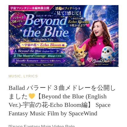
TIME】
【『魂
の
紋
章』
MV
本
編
＋
ス
ペ
シ
CAT
MUSIC, LYRICS
ャ
ル
LINKS
Ballad バラード３曲メドレーを公開し
特
ました
【Beyond the Blue (English
典
付
Ver.)-宇宙の花-Echo Bloom編】 Space
き
Fantasy Music Film by SpaceWind
メ
ッ
セ
[Space Fantasy Main Video Rele