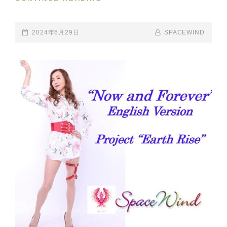
AND
FOREVER』
ENGLISH
POSTED-
2024年6月29日
BY
BYLINE
SPACEWIND
VERSION
ON
LINE
MV
SHOOTING
AND
RECORDING