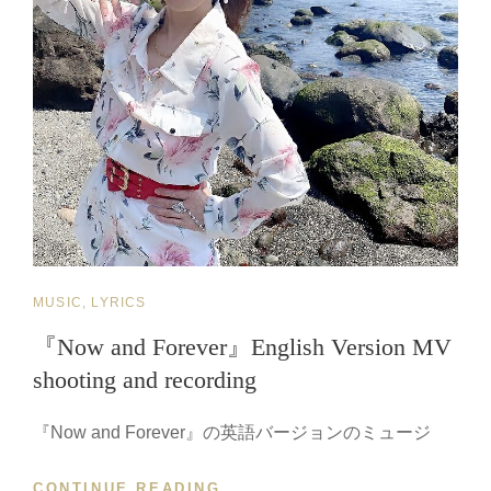
り
聴
ま
い
し
て
た！
ほ
し
い/
●LISTEN
TO
THIS
MESSAGE
WHEN
YOU
CAT
MUSIC, LYRICS
FEEL
LINKS
LIKE
『Now and Forever』English Version MV
GIVING
shooting and recording
UP
『Now and Forever』の英語バージョンのミュージ
CONTINUE READING
『NOW