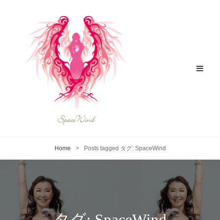
Home
>
Posts tagged
タグ:
SpaceWind
タグ:
SpaceWind