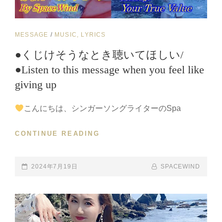
た
て
が
CAT
MESSAGE
/
MUSIC, LYRICS
み
LINKS
～
●くじけそうなとき聴いてほしい/
THE
●Listen to this message when you feel like
MANE
OF
giving up
COURAGE
～』
こんにちは、シンガーソングライターのSpa
が、
メ
CONTINUE READING
●
ロ
く
ー
じ
サ
け
POSTED-
2024年7月19日
BY
BYLINE
SPACEWIND
ウ
そ
ON
LINE
ン
う
ド
な
で
と
蘇
き