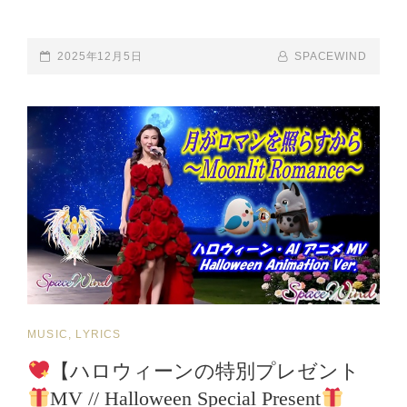
時
HEALINNEW
代
FANTASY
劇
POSTED-
2025年12月5日
BY
BYLINE
SPACEWIND
STORY
フ
ON
LINE
MUSIC
ァ
VIDEO
ン
WAS
タ
RELEASED./
ジ
ー
／
本
人
歌
唱】
AI
PERIOD
CAT
MUSIC, LYRICS
DRAMA
FANTASY
LINKS
【ハロウィーンの特別プレゼント
×
MV // Halloween Special Present
REAL