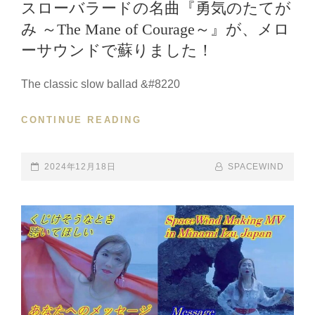
オ
スローバラードの名曲『勇気のたてが
『THE
み ～The Mane of Courage～』が、メロ
SPIRIT
ーサウンドで蘇りました！
OF
FREEDOM』
を
The classic slow ballad &#8220
YOUTUBE
に
CONTINUE READING
ス
公
ロ
開
ー
し
バ
POSTED-
2024年12月18日
BY
BYLINE
SPACEWIND
ま
ラ
ON
LINE
し
ー
た。
ド
の
名
曲
『勇
気
の