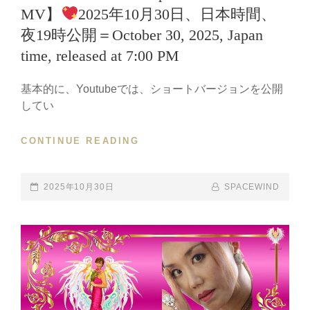
VOCAL
MV】
2025年10月30日、日本時間、
｜
夜19時公開＝October 30, 2025, Japan
輪
廻
time, released at 7:00 PM
転
生
基本的に、Youtubeでは、ショートバージョンを公開
の
してい
運
命
CONTINUE READING
愛
【ハ
―
ロ
宿
ウ
POSTED-
2025年10月30日
BY
BYLINE
SPACEWIND
魂
ィ
ON
LINE
石
ー
の
ン
物
の
語
特
MV
別
｜
プ
月
レ