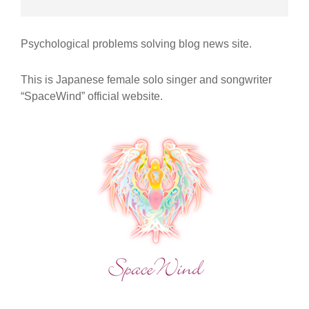
ー
シ
ョ
Psychological problems solving blog news site.
ン
This is Japanese female solo singer and songwriter
“SpaceWind” official website.