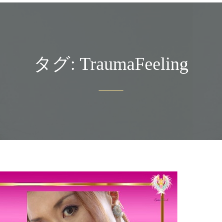
タグ:
TraumaFeeling