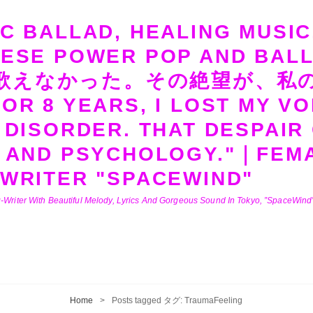
C BALLAD, HEALING MUSIC
NESE POWER POP AND B
歌えなかった。その絶望が、私
OR 8 YEARS, I LOST MY VO
 DISORDER. THAT DESPAIR
 AND PSYCHOLOGY."｜FEMA
WRITER "SPACEWIND"
-Writer With Beautiful Melody, Lyrics And Gorgeous Sound In Tokyo, ”SpaceWind” 
Home
>
Posts tagged
タグ:
TraumaFeeling