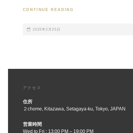
CONTINUE READING
14
年
前
に
POSTED-
2025年2月25日
レ
ON
コ
ー
デ
ィ
ン
グ
し、
アクセス
撮
影
製
住所
作
２chome, Kitazawa, Setagaya-ku, Tokyo, JAPAN
し
た
営業時間
ミ
Wed to Fri : 13:00 PM – 19:00 PM