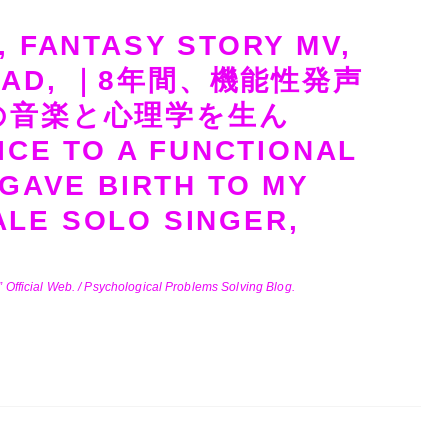
, FANTASY STORY MV,
ALLAD, ｜8年間、機能性発声
の音楽と心理学を生ん
ICE TO A FUNCTIONAL
 GAVE BIRTH TO MY
LE SOLO SINGER,
Official Web. / Psychological Problems Solving Blog.