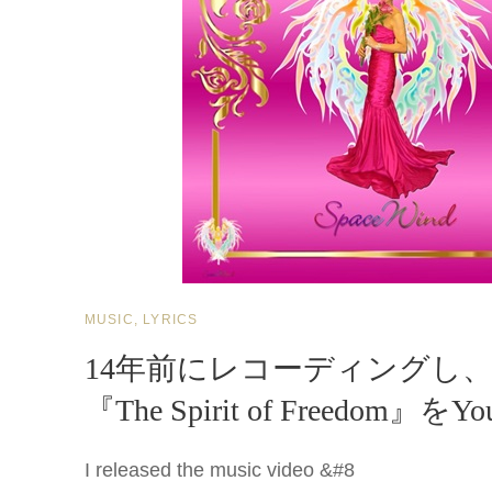
CAT
MUSIC, LYRICS
LINKS
14年前にレコーディングし
『The Spirit of Freedom
I released the music video &#8