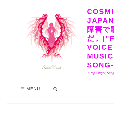
COSMI
JAPA
障害で
だ。|"F
VOICE
MUSIC
SONG-
J-Pop Singer, Song
MENU
SEARCH