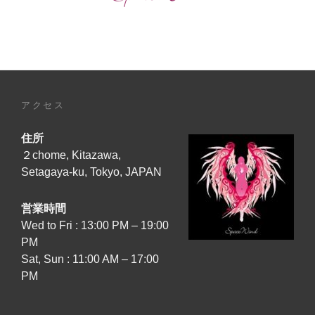
ー
ジ
動
画】
公
開！
アクセス
[TONIGHT,
JUNE
住所
27TH,
2026
２chome, Kitazawa,
–
Setagaya-ku, Tokyo, JAPAN
19:00
JAPAN
営業時間
TIME]
Wed to Fri : 13:00 PM – 19:00
『SOUL’S
PM
EMBLEM』
Sat, Sun : 11:00 AM – 17:00
MV
PM
FULL
VERSION
+