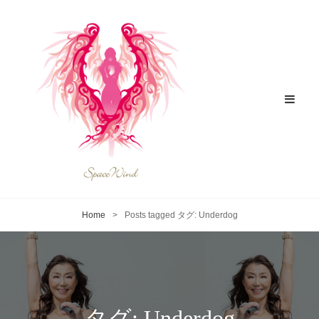
Home
>
Posts tagged
タグ:
Underdog
タグ:
Underdog