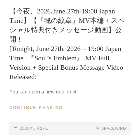
LINKS
【今夜、2026.June.27th-19:00 Japan
Time】【『魂の紋章』MV本編＋スペ
シャル特典付きメッセージ動画】公
開！
[Tonight, June 27th, 2026 – 19:00 Japan
Time] 『Soul’s Emblem』 MV Full
Version + Special Bonus Message Video
Released!
You can open a new door in lif
CONTINUE READING
【今
夜、
2026.JUNE.27TH-
19:00
POSTED-
2026年6月27日
BY
BYLINE
SPACEWIND
JAPAN
ON
LINE