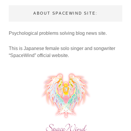
TIME】
【『魂
ABOUT SPACEWIND SITE:
の
紋
章』
Psychological problems solving blog news site.
MV
本
編
This is Japanese female solo singer and songwriter
＋
“SpaceWind” official website.
ス
ペ
シ
ャ
ル
特
典
付
き
メ
ッ
セ